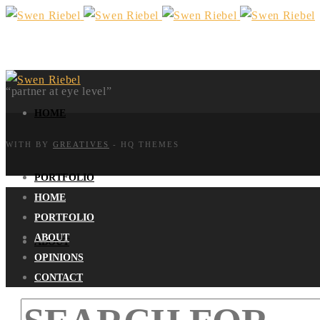
“partner at eye level”
HOME
WITH
BY
GREATIVES
- HQ THEMES
PORTFOLIO
HOME
PORTFOLIO
ABOUT
ABOUT
OPINIONS
CONTACT
OPINIONS